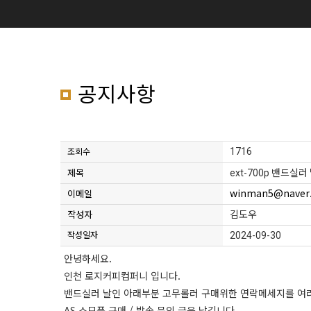
공지사항
1716
조회수
ext-700p 밴드실
제목
winman5@naver
이메일
김도우
작성자
2024-09-30
작성일자
안녕하세요.
인천 로지커피컴퍼니 입니다.
밴드실러 날인 아래부분 고무롤러 구매위한 연락메세지를 여
AS 소모품 구매 / 발송 문의 글을 남깁니다.