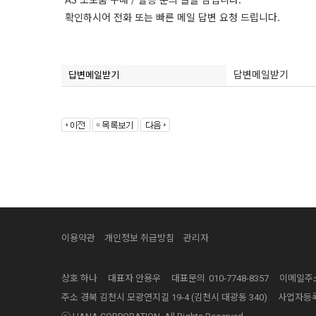
확인하시어 전화 또는 빠른 메일 답변 요청 드립니다.
답변메일받기
답변메일받기
이용약관
개인정보 취급방침
관리자
상호
하나
대표자
안용우
대표문의
010-7748-8357
이메일주
주소
경북 김천시 모광연지길 19-4 (김천시 대광동 340)
사업자등